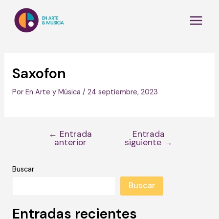
Ir
Navegación
Main
al
de
Men
contenido
entradas
Saxofon
Por
En Arte y Música
/
24 septiembre, 2023
←
Entrada
Entrada
anterior
siguiente
→
Buscar
Buscar
Entradas recientes